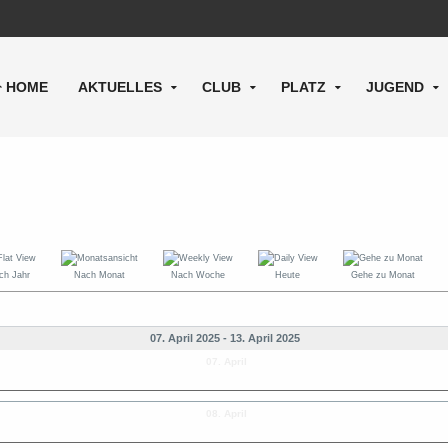
HOME
AKTUELLES
CLUB
PLATZ
JUGEND
ch Jahr
Nach Monat
Nach Woche
Heute
Gehe zu Monat
07. April 2025 - 13. April 2025
07. April
08. April