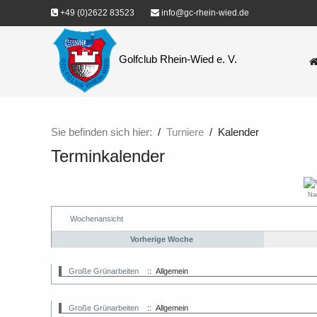
+49 (0)2622 83523
info@gc-rhein-wied.de
Golfclub Rhein-Wied e. V.
Sie befinden sich hier:
Turniere
Kalender
Terminkalender
Na
Wochenansicht
Vorherige Woche
Große Grünarbeiten
:: Allgemein
Große Grünarbeiten
:: Allgemein