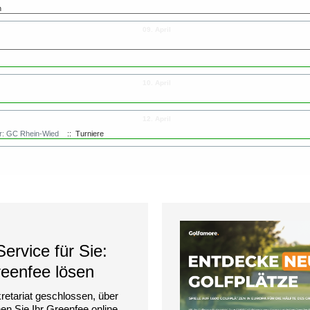
n
09. April
10. April
12. April
or: GC Rhein-Wied
:: Turniere
ervice für Sie:
reenfee lösen
retariat geschlossen, über
n Sie Ihr Greenfee online