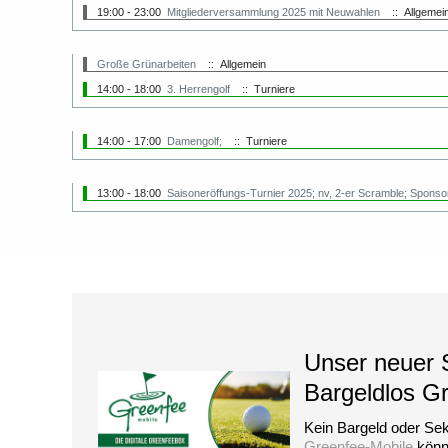
19:00 - 23:00
Mitgliederversammlung 2025 mit Neuwahlen
:: Allgemei
Große Grünarbeiten
:: Allgemein
14:00 - 18:00
3. Herrengolf
:: Turniere
14:00 - 17:00
Damengolf;
:: Turniere
13:00 - 18:00
Saisoneröffungs-Turnier 2025; nv, 2-er Scramble; Spons
Unser neuer S
Bargeldlos G
Kein Bargeld oder Sek
Greenfee-Mobile
könne