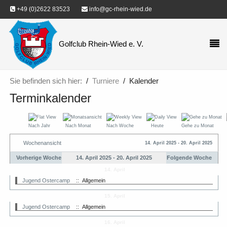
+49 (0)2622 83523
info@gc-rhein-wied.de
Golfclub Rhein-Wied e. V.
Sie befinden sich hier:
Turniere
Kalender
Terminkalender
Nach Jahr
Nach Monat
Nach Woche
Heute
Gehe zu Monat
Wochenansicht
14. April 2025 - 20. April 2025
Vorherige Woche
14. April 2025 - 20. April 2025
Folgende Woche
14. April
Jugend Ostercamp
:: Allgemein
15. April
Jugend Ostercamp
:: Allgemein
16. April