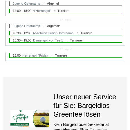
Jugend Ostercamp
:: Allgemein
14:00 - 18:00
4.Herrengolf
:: Turniere
17. April
Jugend Ostercamp
:: Allgemein
10:30 - 12:00
Abschlussturnier Ostercamp
:: Turniere
13:30 - 15:00
Damengolf von Tee 1
:: Turniere
19. April
13:00
Herrengolf "Friday
:: Turniere
Unser neuer Service
für Sie: Bargeldlos
Greenfee lösen
Kein Bargeld oder Sekretariat
geschlossen, über
Greenfee-