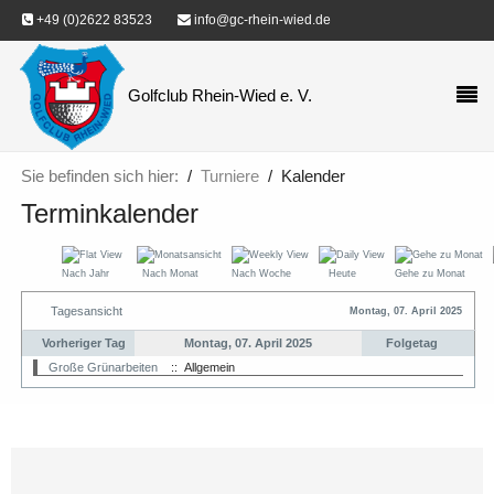
+49 (0)2622 83523
info@gc-rhein-wied.de
Golfclub Rhein-Wied e. V.
Sie befinden sich hier:
Turniere
Kalender
Terminkalender
Nach Jahr
Nach Monat
Nach Woche
Heute
Gehe zu Monat
Tagesansicht
Montag, 07. April 2025
Vorheriger Tag
Montag, 07. April 2025
Folgetag
Große Grünarbeiten
:: Allgemein