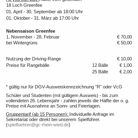
18 Loch Greenfee
01. April - 30. September ab 18:00 Uhr
01. Oktober - 31. März ab 17:00 Uhr
Nebensaison Greenfee
1. November - 28. Februar
€ 70,00
bei Wintergrüns
€ 50,00
Nutzung der Driving-Range
€ 10,00
Preise für Rangebälle
12 Bälle
€ 1,00
25 Bälle
€ 2,00
* gültig nur für DGV-Ausweiskennzeichnung "R" oder VcG
Schüler und Studenten (mit gültigem Ausweis) - bis zum
vollendeten 26. Lebensjahr - zahlen jeweils die Hälfte der o. g.
Preise mit Ausnahme an Sonn- und Feiertagen.
Gruppentarif (ab 15 Personen):
Individuelle Anfrage im
Sekretariat oder direkt bei unserem Spielführer.
(
spielfuehrer@gc-rhein-wied.de
)