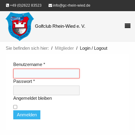
+49 (0)2622 83523
info@gc-rhein-wied.de
Golfclub Rhein-Wied e. V.
Sie befinden sich hier:
Mitglieder
Login / Logout
Benutzername
*
Passwort
*
Angemeldet bleiben
Anmelden