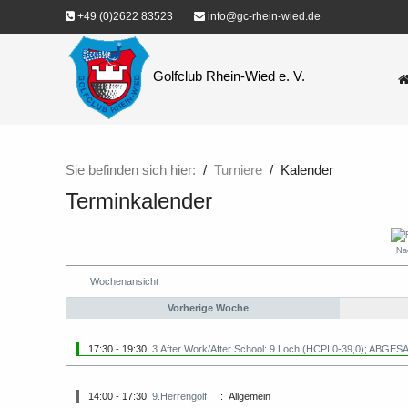
+49 (0)2622 83523
info@gc-rhein-wied.de
Golfclub Rhein-Wied e. V.
Sie befinden sich hier:
Turniere
Kalender
Terminkalender
Na
Wochenansicht
Vorherige Woche
17:30 - 19:30
3.After Work/After School: 9 Loch (HCPI 0-39,0); ABGESA
14:00 - 17:30
9.Herrengolf
:: Allgemein