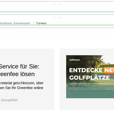
25. Mai
27. Mai
penhäuser, Kanonenstart
:: Turniere
ervice für Sie:
reenfee lösen
retariat geschlossen, über
n Sie Ihr Greenfee online
t losspielen