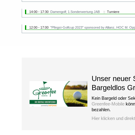
14:00 - 17:30
Damengolf; 1.Sonderwertung JAB
:: Turniere
12:00 - 17:00
"Pfingst-Golfcup 2023" sponsored by Allianz, HOC M. Op
Unser neuer S
Bargeldlos G
Kein Bargeld oder Sek
Greenfee-Mobile
könne
bezahlen.
Hier klicken und direk