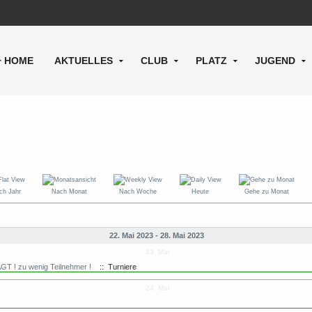
HOME
AKTUELLES
CLUB
PLATZ
JUGEND
ch Jahr
Nach Monat
Nach Woche
Heute
Gehe zu Monat
22. Mai 2023 - 28. Mai 2023
23. Mai
GT ! zu wenig Teilnehmer !
:: Turniere
24. Mai