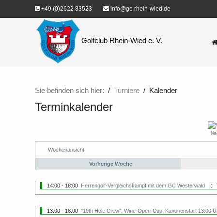
+49 (0)2622 83523
info@gc-rhein-wied.de
Golfclub Rhein-Wied e. V.
Sie befinden sich hier:
Turniere
Kalender
Terminkalender
Na
Wochenansicht
Vorherige Woche
14:00 - 18:00
Herrengolf-Vergleichskampf mit dem GC Westerwald
:: 
13:00 - 18:00
"19th Hole Crew"; Wine-Open-Cup; Kanonenstart 13.00 Uh