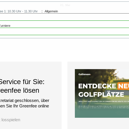
21. Mai
 1: 10.30 Uhr - 11.30 Uhr
:: Allgemein
urniere
ervice für Sie:
reenfee lösen
retariat geschlossen, über
n Sie Ihr Greenfee online
t losspielen