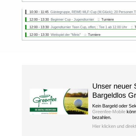
10:30 - 11:45
Gästegruppe, REWE-MLF-Cup (M.Glück); 20 Personen Tee
12:00 - 13:30
Beginner Cup - Jugendturnier
:: Turniere
12:00 - 13:30
Jugendturnier Teen Cup, offen; : Tee 1 ab 12.00 Uhr
:: T
12:00 - 13:30
Wettspiel der "Minis"
:: Turniere
Unser neuer S
Bargeldlos G
Kein Bargeld oder Sek
Greenfee-Mobile
könne
bezahlen.
Hier klicken und direk