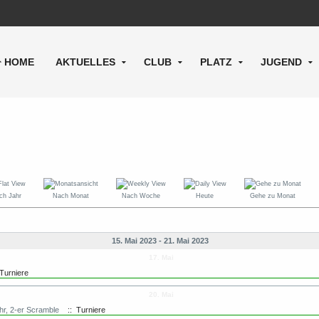
HOME
AKTUELLES
CLUB
PLATZ
JUGEND
ch Jahr
Nach Monat
Nach Woche
Heute
Gehe zu Monat
15. Mai 2023 - 21. Mai 2023
17. Mai
Turniere
20. Mai
r, 2-er Scramble
:: Turniere