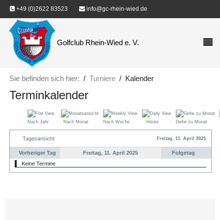
+49 (0)2622 83523
info@gc-rhein-wied.de
Golfclub Rhein-Wied e. V.
Sie befinden sich hier:
Turniere
Kalender
Terminkalender
Nach Jahr
Nach Monat
Nach Woche
Heute
Gehe zu Monat
Tagesansicht
Freitag, 11. April 2025
Vorheriger Tag
Freitag, 11. April 2025
Folgetag
Keine Termine