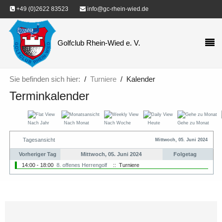
+49 (0)2622 83523
info@gc-rhein-wied.de
Golfclub Rhein-Wied e. V.
Sie befinden sich hier:
Turniere
Kalender
Terminkalender
Nach Jahr
Nach Monat
Nach Woche
Heute
Gehe zu Monat
Tagesansicht
Mittwoch, 05. Juni 2024
Vorheriger Tag
Mittwoch, 05. Juni 2024
Folgetag
14:00 - 18:00
8. offenes Herrengolf
:: Turniere