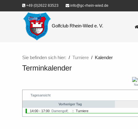
+49 (0)2622 83523
info@gc-rhein-wied.de
Golfclub Rhein-Wied e. V.
Sie befinden sich hier:
Turniere
Kalender
Terminkalender
Na
Tagesansicht
Vorheriger Tag
14:00 - 17:00
Damengolf;
:: Turniere