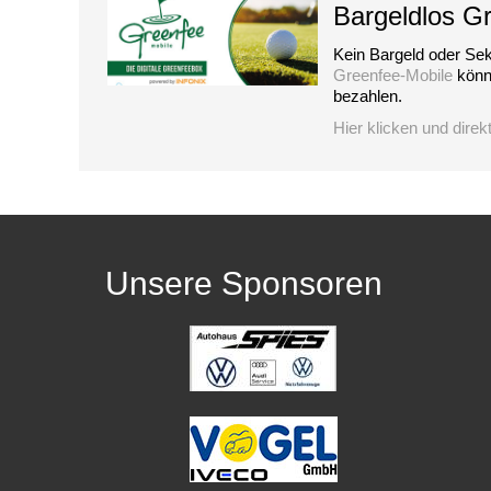
Bargeldlos G
Kein Bargeld oder Sek
Greenfee-Mobile
könne
bezahlen.
Hier klicken und direk
Unsere Sponsoren