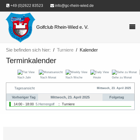
+49 (0)2622 83523
info@gc-rhein-wied.de
Golfclub Rhein-Wied e. V.
Sie befinden sich hier:
Turniere
Kalender
Terminkalender
Nach Jahr
Nach Monat
Nach Woche
Heute
Gehe zu Monat
Tagesansicht
Mittwoch, 23. April 2025
Vorheriger Tag
Mittwoch, 23. April 2025
Folgetag
14:00 - 18:00
5.Herrengolf
:: Turniere