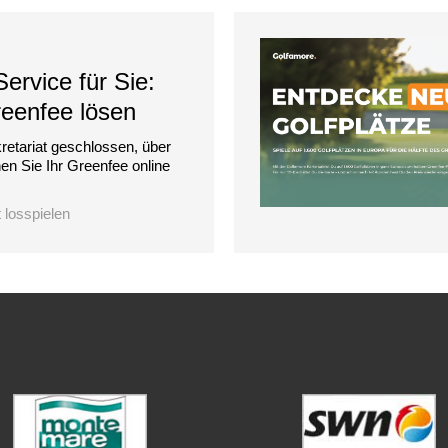
ervice für Sie:
reenfee lösen
retariat geschlossen, über
n Sie Ihr Greenfee online
t losspielen