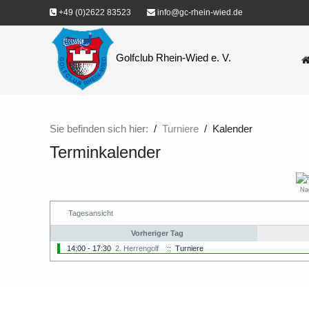
+49 (0)2622 83523
info@gc-rhein-wied.de
Golfclub Rhein-Wied e. V.
Sie befinden sich hier:
Turniere
Kalender
Terminkalender
Na
Tagesansicht
Vorheriger Tag
14:00 - 17:30
2. Herrengolf
:: Turniere