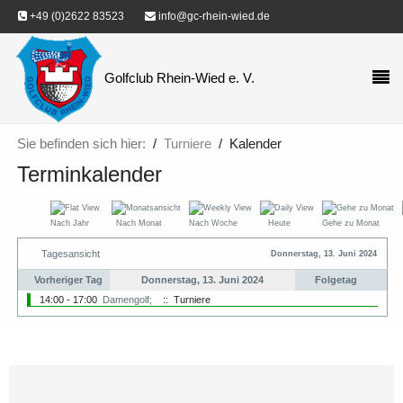
+49 (0)2622 83523
info@gc-rhein-wied.de
Golfclub Rhein-Wied e. V.
Sie befinden sich hier:
Turniere
Kalender
Terminkalender
Nach Jahr
Nach Monat
Nach Woche
Heute
Gehe zu Monat
Tagesansicht
Donnerstag, 13. Juni 2024
Vorheriger Tag
Donnerstag, 13. Juni 2024
Folgetag
14:00 - 17:00
Damengolf;
:: Turniere