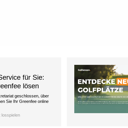
ervice für Sie:
reenfee lösen
retariat geschlossen, über
n Sie Ihr Greenfee online
t losspielen