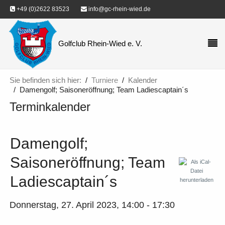
+49 (0)2622 83523
info@gc-rhein-wied.de
Golfclub Rhein-Wied e. V.
Sie befinden sich hier:
Turniere
Kalender
Damengolf; Saisoneröffnung; Team Ladiescaptain´s
Terminkalender
Damengolf;
Saisoneröffnung; Team
Ladiescaptain´s
Donnerstag, 27. April 2023, 14:00 - 17:30