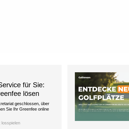
ervice für Sie:
reenfee lösen
retariat geschlossen, über
n Sie Ihr Greenfee online
t losspielen