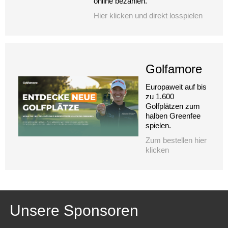
online bezahlen.
Hier klicken und direkt losspielen
Golfamore
Europaweit auf bis
zu 1.600
Golfplätzen zum
halben Greenfee
spielen.
Zum bestellen hier
klicken
Unsere Sponsoren