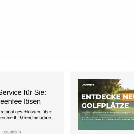
ervice für Sie:
reenfee lösen
retariat geschlossen, über
n Sie Ihr Greenfee online
t losspielen