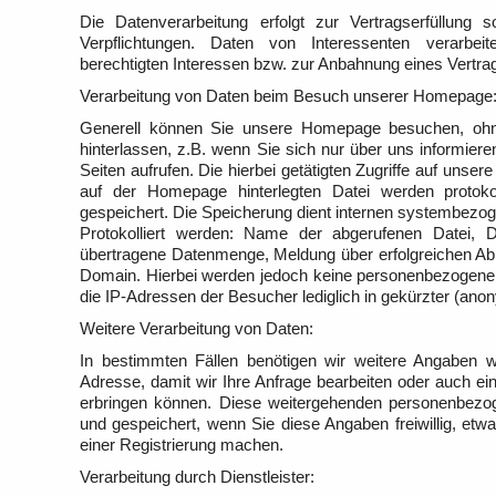
Die Datenverarbeitung erfolgt zur Vertragserfüllung s
Verpflichtungen. Daten von Interessenten verarbe
berechtigten Interessen bzw. zur Anbahnung eines Vertra
Verarbeitung von Daten beim Besuch unserer Homepage
Generell können Sie unsere Homepage besuchen, oh
hinterlassen, z.B. wenn Sie sich nur über uns informier
Seiten aufrufen. Die hierbei getätigten Zugriffe auf unse
auf der Homepage hinterlegten Datei werden protok
gespeichert. Die Speicherung dient internen systembezo
Protokolliert werden: Name der abgerufenen Datei, 
übertragene Datenmenge, Meldung über erfolgreichen A
Domain. Hierbei werden jedoch keine personenbezogenen 
die IP-Adressen der Besucher lediglich in gekürzter (ano
Weitere Verarbeitung von Daten:
In bestimmten Fällen benötigen wir weitere Angaben 
Adresse, damit wir Ihre Anfrage bearbeiten oder auch e
erbringen können. Diese weitergehenden personenbezo
und gespeichert, wenn Sie diese Angaben freiwillig, et
einer Registrierung machen.
Verarbeitung durch Dienstleister: