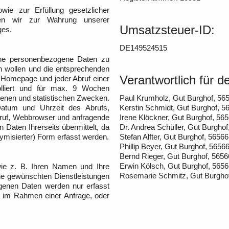
owie zur Erfüllung gesetzlicher
iten wir zur Wahrung unserer
Umsatzsteuer-ID:
ges.
:
DE149524515
ne personenbezogene Daten zu
en wollen und die entsprechenden
Verantwortlich für d
re Homepage und jeder Abruf einer
olliert und für max. 9 Wochen
genen und statistischen Zwecken.
Paul Krumholz, Gut Burghof, 56
Datum und Uhrzeit des Abrufs,
Kerstin Schmidt, Gut Burghof, 
bruf, Webbrowser und anfragende
Irene Klöckner, Gut Burghof, 5
Daten Ihrerseits übermittelt, da
Dr. Andrea Schüller, Gut Burgho
nymisierter) Form erfasst werden.
Stefan Alfter, Gut Burghof, 5656
Phillip Beyer, Gut Burghof, 565
Bernd Rieger, Gut Burghof, 565
Erwin Kölsch, Gut Burghof, 565
wie z. B. Ihren Namen und Ihre
Rosemarie Schmitz, Gut Burgho
ine gewünschten Dienstleistungen
genen Daten werden nur erfasst
wa im Rahmen einer Anfrage, oder