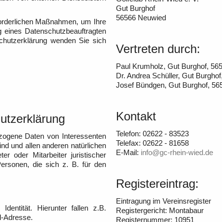
Gut Burghof
56566 Neuwied
erforderlichen Maßnahmen, um Ihre
 eines Datenschutzbeauftragten
nschutzerklärung wenden Sie sich
Vertreten durch:
Paul Krumholz, Gut Burghof, 56
Dr. Andrea Schüller, Gut Burgho
Josef Bündgen, Gut Burghof, 5
Kontakt
utzerklärung
Telefon: 02622 - 83523
zogene Daten von Interessenten
Telefax: 02622 - 81658
ind und allen anderen natürlichen
E-Mail:
info@gc-rhein-wied.de
er oder Mitarbeiter juristischer
rsonen, die sich z. B. für den
Registereintrag:
Eintragung im Vereinsregister
dentität. Hierunter fallen z.B.
Registergericht: Montabaur
l-Adresse.
Registernummer: 10951