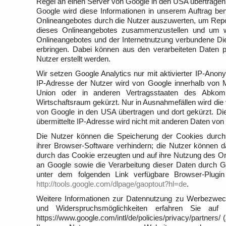
Regel an einen Server von Google in den USA übertragen 
Google wird diese Informationen in unserem Auftrag b
Onlineangebotes durch die Nutzer auszuwerten, um Report
dieses Onlineangebotes zusammenzustellen und um w
Onlineangebotes und der Internetnutzung verbundene Di
erbringen. Dabei können aus den verarbeiteten Daten 
Nutzer erstellt werden.
Wir setzen Google Analytics nur mit aktivierter IP-Anony
IP-Adresse der Nutzer wird von Google innerhalb von M
Union oder in anderen Vertragsstaaten des Abko
Wirtschaftsraum gekürzt. Nur in Ausnahmefällen wird die 
von Google in den USA übertragen und dort gekürzt. D
übermittelte IP-Adresse wird nicht mit anderen Daten v
Die Nutzer können die Speicherung der Cookies durch 
ihrer Browser-Software verhindern; die Nutzer können d
durch das Cookie erzeugten und auf ihre Nutzung des 
an Google sowie die Verarbeitung dieser Daten durch G
unter dem folgenden Link verfügbare Browser-Plugin h
http://tools.google.com/dlpage/gaoptout?hl=de
.
Weitere Informationen zur Datennutzung zu Werbezweck
und Widerspruchsmöglichkeiten erfahren Sie au
https://www.google.com/intl/de/policies/privacy/partners